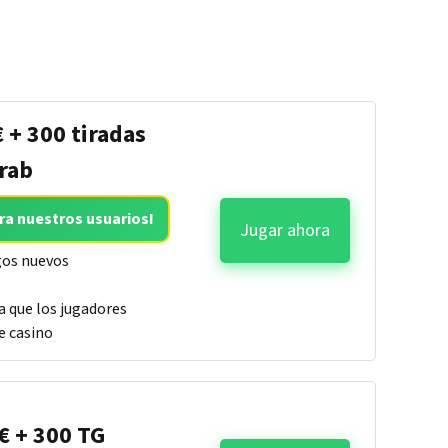
 + 300 tiradas
Crab
ra nuestros usuarios!
Jugar ahora
gos nuevos
za que los jugadores
e casino
€ + 300 TG