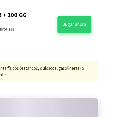
 + 100 GG
Jugar ahora
hrollers
a físicos (estancos, quioscos, gasolineras) o
bles.