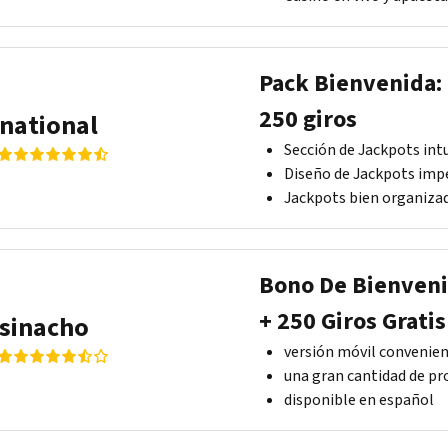
Pack Bienvenida: 
250 giros
national
Sección de Jackpots intu
Diseño de Jackpots imp
Jackpots bien organiza
Bono De Bienveni
+ 250 Giros Gratis
sinacho
versión móvil convenie
una gran cantidad de p
disponible en español