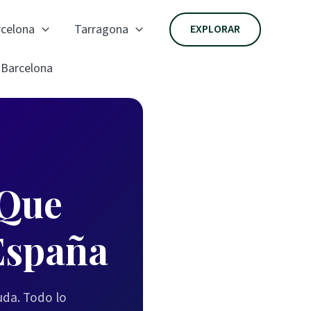
rcelona
Tarragona
EXPLORAR
 Barcelona
 Que
España
uda. Todo lo