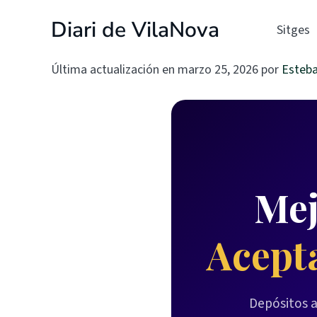
Ir
Diari de VilaNova
al
Sitges
contenido
Última actualización en marzo 25, 2026 por
Esteba
Mej
Acept
Depósitos a