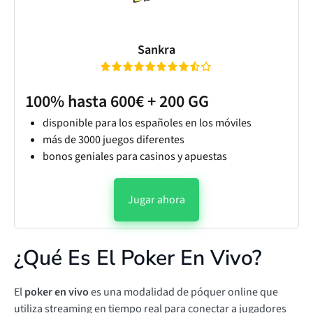
Sankra
100% hasta 600€ + 200 GG
disponible para los españoles en los móviles
más de 3000 juegos diferentes
bonos geniales para casinos y apuestas
Jugar ahora
¿Qué Es El Poker En Vivo?
El
poker en vivo
es una modalidad de póquer online que
utiliza streaming en tiempo real para conectar a jugadores