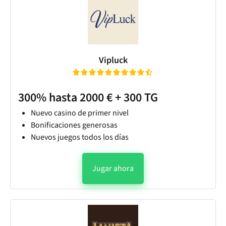
Vipluck
300% hasta 2000 € + 300 TG
Nuevo casino de primer nivel
Bonificaciones generosas
Nuevos juegos todos los días
Jugar ahora