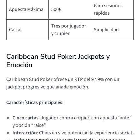
Para sesiones
Apuesta Máxima
500€
rápidas
Tres por jugador
Cartas
Simplicidad
y crupier
Caribbean Stud Poker: Jackpots y
Emoción
Caribbean Stud Poker ofrece un RTP del 97.9% con un
jackpot progresivo que añade emoción.
Características principales
:
Cinco cartas
: Jugador contra crupier, con apuesta “ante”
y opción “raise”.
Interacción
: Chats en vivo potencian la experiencia social.