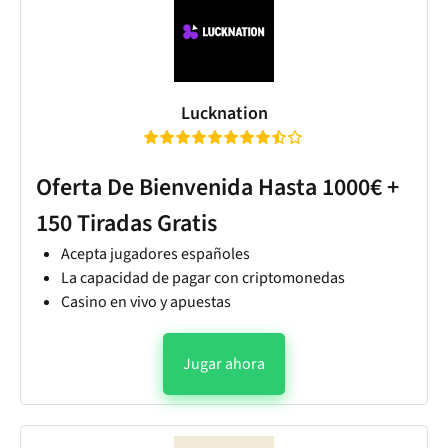
Lucknation
Oferta De Bienvenida Hasta 1000€ +
150 Tiradas Gratis
Acepta jugadores españoles
La capacidad de pagar con criptomonedas
Casino en vivo y apuestas
Jugar ahora