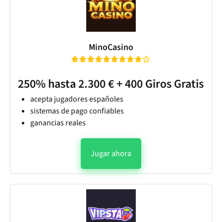
MinoCasino
250% hasta 2.300 € + 400 Giros Gratis
acepta jugadores españoles
sistemas de pago confiables
ganancias reales
Jugar ahora