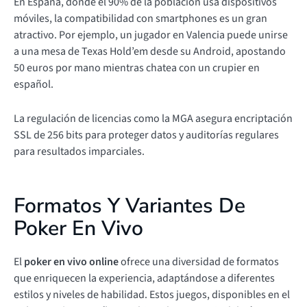
En España, donde el 90% de la población usa dispositivos
móviles, la compatibilidad con smartphones es un gran
atractivo. Por ejemplo, un jugador en Valencia puede unirse
a una mesa de Texas Hold’em desde su Android, apostando
50 euros por mano mientras chatea con un crupier en
español.
La regulación de licencias como la MGA asegura encriptación
SSL de 256 bits para proteger datos y auditorías regulares
para resultados imparciales.
Formatos Y Variantes De
Poker En Vivo
El
poker en vivo online
ofrece una diversidad de formatos
que enriquecen la experiencia, adaptándose a diferentes
estilos y niveles de habilidad. Estos juegos, disponibles en el