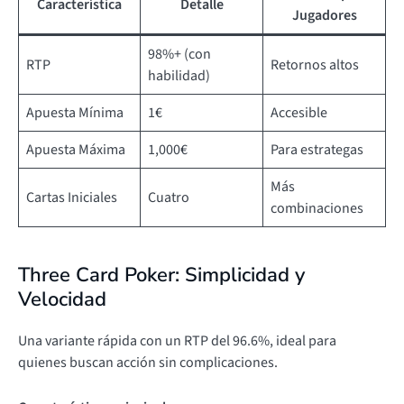
Característica
Detalle
Jugadores
98%+ (con
RTP
Retornos altos
habilidad)
Apuesta Mínima
1€
Accesible
Apuesta Máxima
1,000€
Para estrategas
Más
Cartas Iniciales
Cuatro
combinaciones
Three Card Poker: Simplicidad y
Velocidad
Una variante rápida con un RTP del 96.6%, ideal para
quienes buscan acción sin complicaciones.