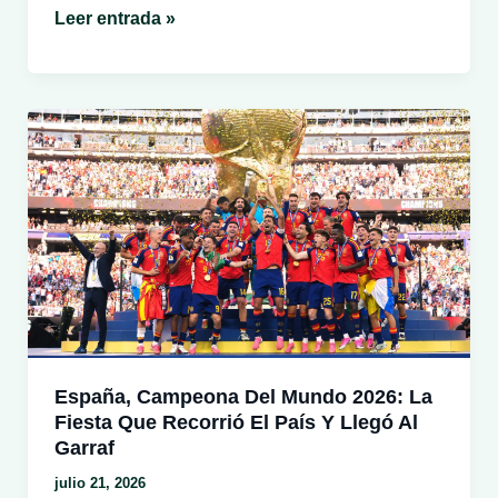
Eclipse
Leer entrada »
solar
total
del
12
de
agosto
de
2026:
qué
verá
Vilanova
i
la
Geltrú
España, Campeona Del Mundo 2026: La
y
Fiesta Que Recorrió El País Y Llegó Al
cómo
Garraf
disfrutarlo
julio 21, 2026
con