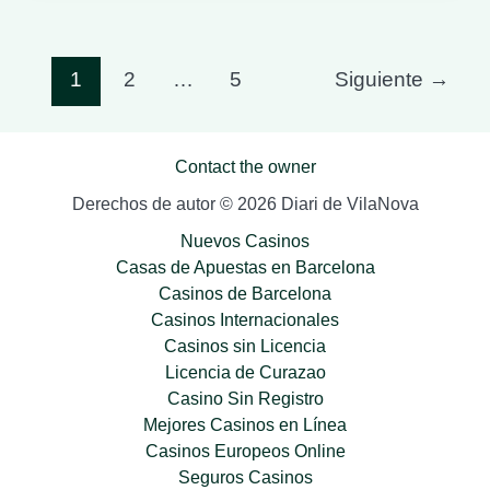
VNG
2026:
la
Paginación
1
2
…
5
Siguiente
→
cita
de
imprescindible
entradas
del
Contact the owner
running
en
Derechos de autor © 2026 Diari de VilaNova
Vilanova
Nuevos Casinos
i
Casas de Apuestas en Barcelona
la
Casinos de Barcelona
Geltrú
Casinos Internacionales
Casinos sin Licencia
Licencia de Curazao
Casino Sin Registro
Mejores Casinos en Línea
Casinos Europeos Online
Seguros Casinos