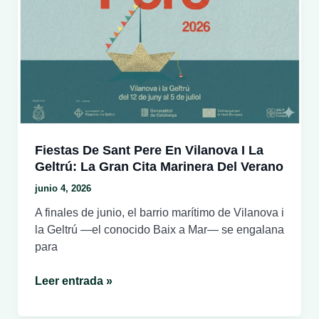
este
verano
Fiestas De Sant Pere En Vilanova I La
Geltrú: La Gran Cita Marinera Del Verano
junio 4, 2026
A finales de junio, el barrio marítimo de Vilanova i
la Geltrú —el conocido Baix a Mar— se engalana
para
Fiestas
Leer entrada »
de
Sant