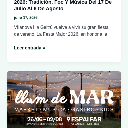
2026: Tradición, Foc Y Música Del 17 De
Julio Al 6 De Agosto
julio 17, 2026
Vilanova i la Geltrú vuelve a vivir su gran fiesta
de verano. La Festa Major 2026, en honor a la
Festa
Leer entrada »
Major
de
Vilanova
i
la
Geltrú
2026:
tradición,
foc
y
música