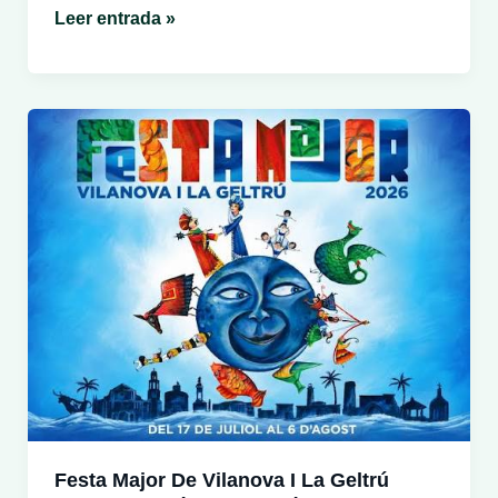
Garraf
El
Leer entrada »
Tingladu
2026:
tres
días
de
música
y
cultura
catalana
en
la
Torre
d’Enveja
de
Vilanova
i
la
Festa Major De Vilanova I La Geltrú
Geltrú