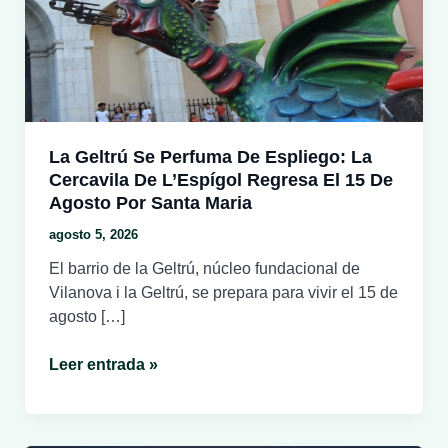
La Geltrú Se Perfuma De Espliego: La
Cercavila De L’Espígol Regresa El 15 De
Agosto Por Santa Maria
agosto 5, 2026
El barrio de la Geltrú, núcleo fundacional de
Vilanova i la Geltrú, se prepara para vivir el 15 de
agosto […]
La
Leer entrada »
Geltrú
se
perfuma