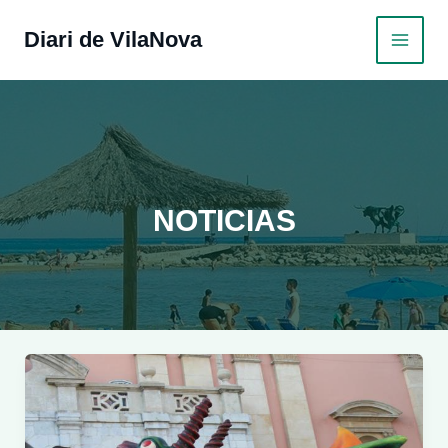
Ir
al
Diari de VilaNova
MAI
contenido
MEN
NOTICIAS