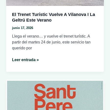
y
junto
al
El Trenet Turístic Vuelve A Vilanova I La
mar
Geltrú Este Verano
(9-
junio 17, 2026
12
de
Llega el verano… y vuelve el trenet turístic. A
julio)
partir del martes 24 de junio, este servicio tan
querido por
El
Leer entrada »
trenet
turístic
vuelve
a
Vilanova
i
la
Geltrú