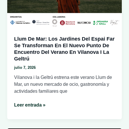
del
17
de
julio
al
6
Llum De Mar: Los Jardines Del Espai Far
de
Se Transforman En El Nuevo Punto De
agosto
Encuentro Del Verano En Vilanova I La
Geltrú
julio 7, 2026
Vilanova i la Geltrú estrena este verano Llum de
Mar, un nuevo mercado de ocio, gastronomía y
actividades familiares que
Llum
Leer entrada »
de
Mar:
los