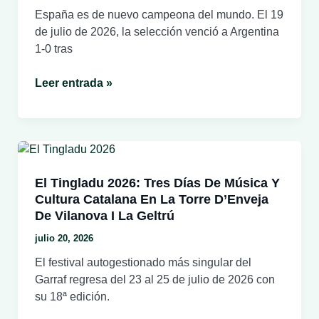
España es de nuevo campeona del mundo. El 19
seguridad
de julio de 2026, la selección venció a Argentina
1-0 tras
España,
Leer entrada »
campeona
del
mundo
2026:
la
El Tingladu 2026: Tres Días De Música Y
fiesta
Cultura Catalana En La Torre D’Enveja
que
De Vilanova I La Geltrú
recorrió
el
julio 20, 2026
país
El festival autogestionado más singular del
y
Garraf regresa del 23 al 25 de julio de 2026 con
llegó
su 18ª edición.
al