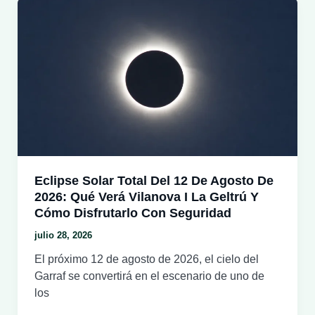
de
espliego:
la
Cercavila
de
l’Espígol
regresa
el
15
de
agosto
Eclipse Solar Total Del 12 De Agosto De
por
2026: Qué Verá Vilanova I La Geltrú Y
Santa
Cómo Disfrutarlo Con Seguridad
Maria
julio 28, 2026
El próximo 12 de agosto de 2026, el cielo del
Garraf se convertirá en el escenario de uno de
los