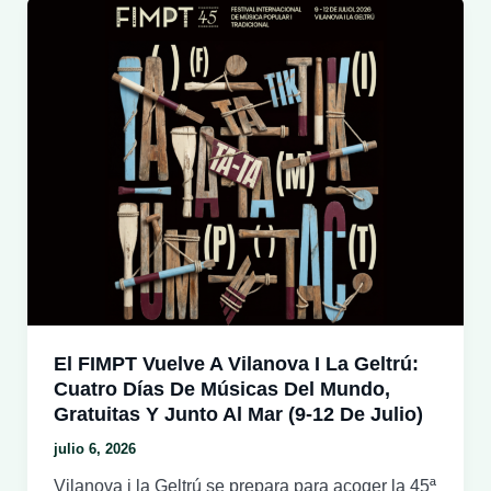
jardines
del
Espai
Far
se
transforman
en
el
nuevo
punto
de
encuentro
del
verano
El FIMPT Vuelve A Vilanova I La Geltrú:
en
Cuatro Días De Músicas Del Mundo,
Vilanova
Gratuitas Y Junto Al Mar (9-12 De Julio)
i
julio 6, 2026
la
Vilanova i la Geltrú se prepara para acoger la 45ª
Geltrú