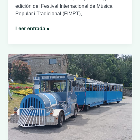
edición del Festival Internacional de Música
Popular i Tradicional (FIMPT),
El
Leer entrada »
FIMPT
vuelve
a
Vilanova
i
la
Geltrú:
cuatro
días
de
músicas
del
mundo,
gratuitas