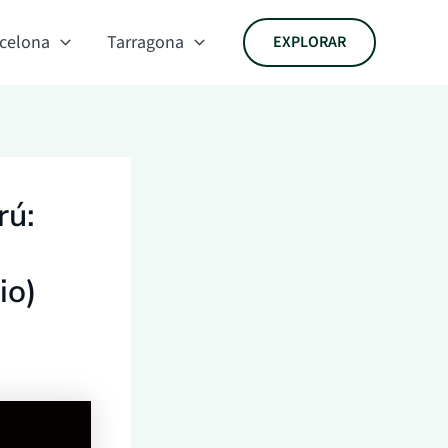
celona
Tarragona
EXPLORAR
rú:
io)