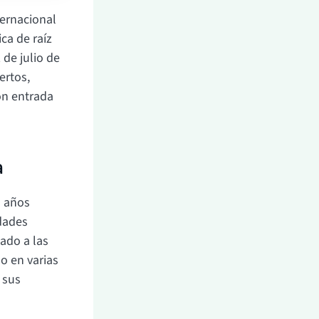
ternacional
ca de raíz
 de julio de
ertos,
con entrada
a
s años
idades
ado a las
o en varias
 sus