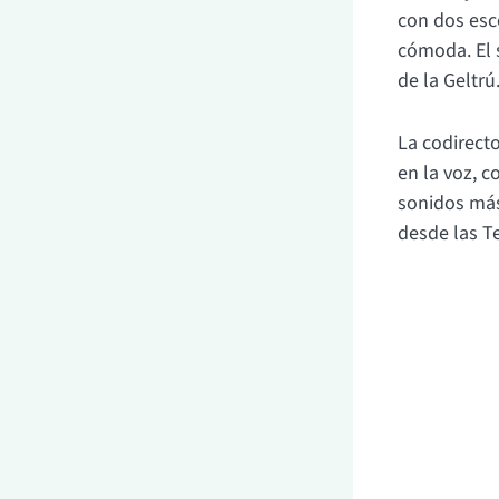
con dos esc
cómoda. El s
de la Geltrú
La codirecto
en la voz, c
sonidos más 
desde las Te