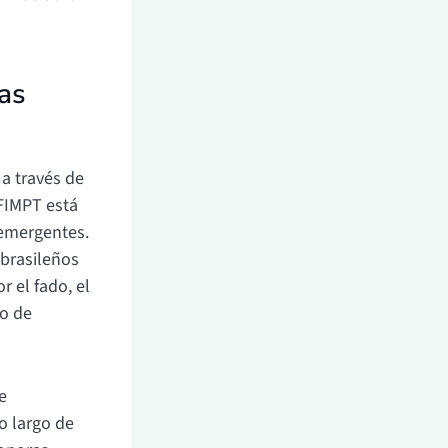
las
 a través de
 FIMPT está
 emergentes.
 brasileños
r el fado, el
po de
e
o largo de