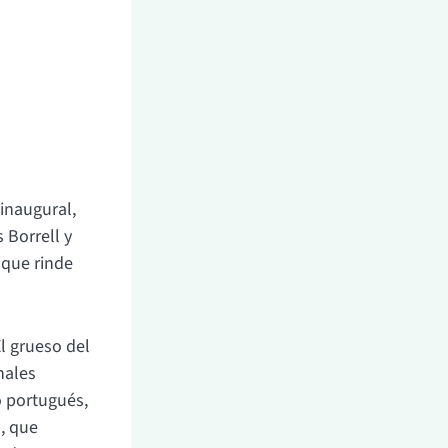
inaugural,
 Borrell y
 que rinde
l grueso del
nales
o portugués,
, que