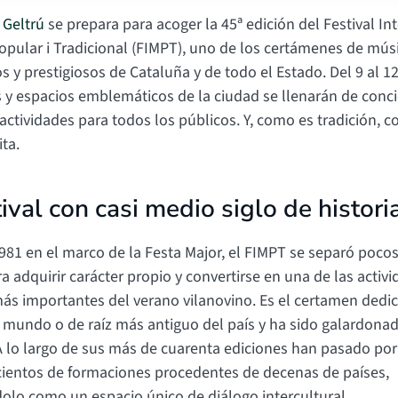
a Geltrú
se prepara para acoger la 45ª edición del Festival In
opular i Tradicional (FIMPT), uno de los certámenes de músi
 y prestigiosos de Cataluña y de todo el Estado. Del 9 al 12
s y espacios emblemáticos de la ciudad se llenarán de conci
 actividades para todos los públicos. Y, como es tradición, 
ita.
ival con casi medio siglo de histori
981 en el marco de la Festa Major, el FIMPT se separó poco
 adquirir carácter propio y convertirse en una de las activ
más importantes del verano vilanovino. Es el certamen dedic
 mundo o de raíz más antiguo del país y ha sido galardonad
A lo largo de sus más de cuarenta ediciones han pasado por
cientos de formaciones procedentes de decenas de países,
olo como un espacio único de diálogo intercultural.