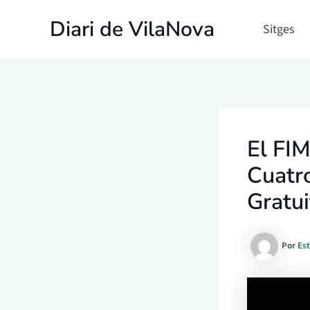
Ir
Diari de VilaNova
al
Sitges
contenido
El FIM
Cuatr
Gratui
Por
Es