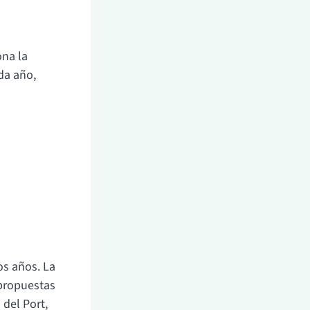
ona la
da año,
os años. La
 propuestas
 del Port,