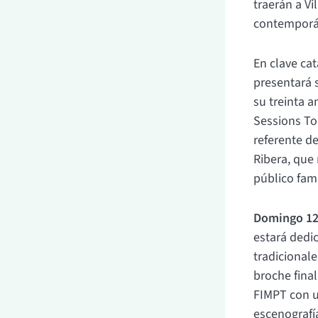
traerán a V
contemporá
En clave cat
presentará s
su treinta a
Sessions To
referente de
Ribera, que 
público fam
Domingo 12 
estará dedi
tradicionale
broche final
FIMPT con u
escenografí