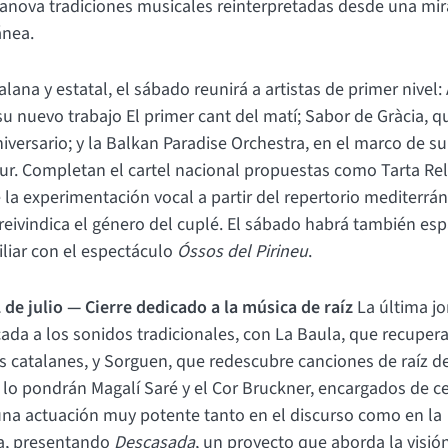
ilanova tradiciones musicales reinterpretadas desde una mi
nea.
alana y estatal, el sábado reunirá a artistas de primer nivel:
u nuevo trabajo El primer cant del matí; Sabor de Gràcia, q
niversario; y la Balkan Paradise Orchestra, en el marco de s
ur. Completan el cartel nacional propuestas como Tarta Re
 la experimentación vocal a partir del repertorio mediterrán
reivindica el género del cuplé. El sábado habrá también esp
iliar con el espectáculo
Óssos del Pirineu
.
de julio — Cierre dedicado a la música de raíz
La última j
cada a los sonidos tradicionales, con La Baula, que recuper
s catalanes, y Sorguen, que redescubre canciones de raíz del
 lo pondrán Magalí Saré y el Cor Bruckner, encargados de ce
na actuación muy potente tanto en el discurso como en la
a, presentando
Descasada
, un proyecto que aborda la visi