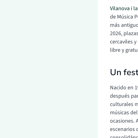
Vilanova i l
de Música P
más antiguos
2026, plaza
cercaviles y
libre y gratu
Un fest
Nacido en 1
después para
culturales 
músicas del
ocasiones. 
escenarios 
consolidánd