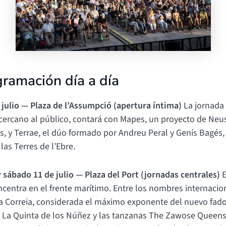
gramación día a día
 julio — Plaza de l’Assumpció (apertura íntima)
La jornada 
 cercano al público, contará con Mapes, un proyecto de Neus
s, y Terrae, el dúo formado por Andreu Peral y Genís Bagés,
as Terres de l’Ebre.
y sábado 11 de julio — Plaza del Port (jornadas centrales)
E
ncentra en el frente marítimo. Entre los nombres internacio
a Correia, considerada el máximo exponente del nuevo fad
s La Quinta de los Núñez y las tanzanas The Zawose Queens