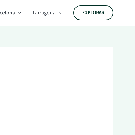
celona
Tarragona
EXPLORAR