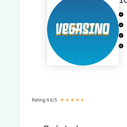
10
Rating 4.6/5
★
★
★
★
★