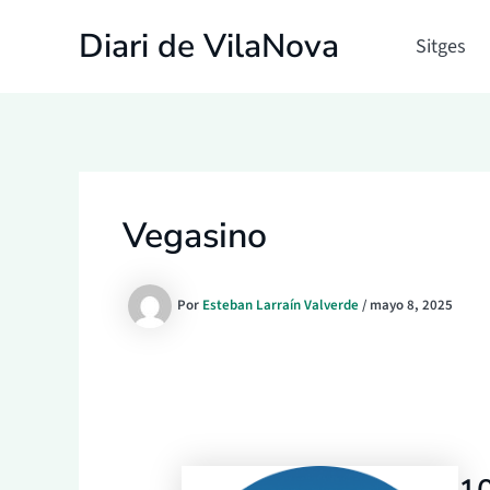
Ir
Diari de VilaNova
al
Sitges
contenido
Vegasino
Por
Esteban Larraín Valverde
/
mayo 8, 2025