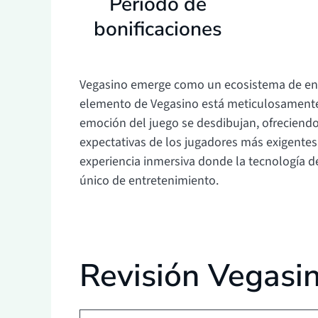
Período de
bonificaciones
Vegasino emerge como un ecosistema de entr
elemento de Vegasino está meticulosamente d
emoción del juego se desdibujan, ofreciendo
expectativas de los jugadores más exigentes
experiencia inmersiva donde la tecnología de
único de entretenimiento.
Revisión Vegasi