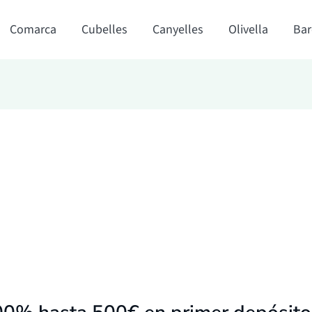
Comarca
Cubelles
Canyelles
Olivella
Bar