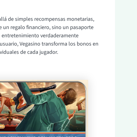
 allá de simples recompensas monetarias,
un regalo financiero, sino un pasaporte
de entretenimiento verdaderamente
l usuario, Vegasino transforma los bonos en
viduales de cada jugador.