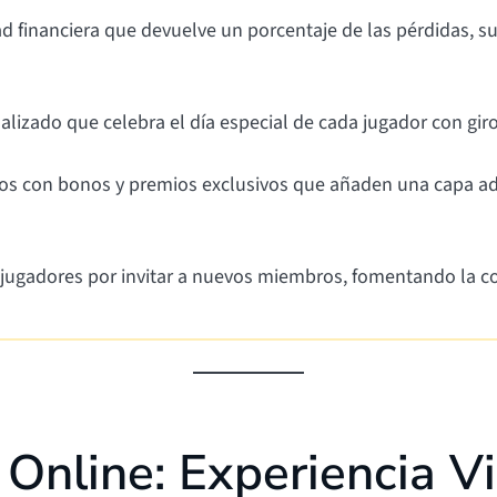
ad financiera que devuelve un porcentaje de las pérdidas
alizado que celebra el día especial de cada jugador con giros
vos con bonos y premios exclusivos que añaden una capa ad
s jugadores por invitar a nuevos miembros, fomentando la 
Online: Experiencia Vi