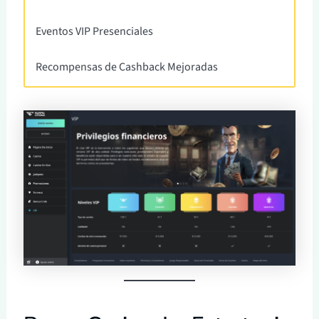
Eventos VIP Presenciales
Recompensas de Cashback Mejoradas