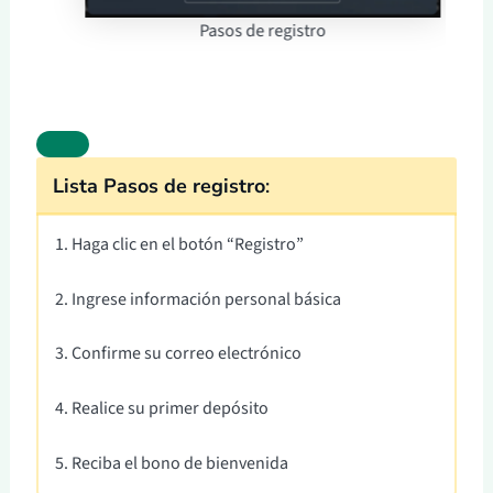
Pasos de registro
Lista Pasos de registro
:
1. Haga clic en el botón “Registro”
2. Ingrese información personal básica
3. Confirme su correo electrónico
4. Realice su primer depósito
5. Reciba el bono de bienvenida