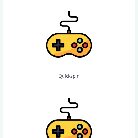
Quickspin