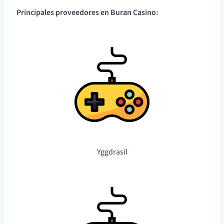
Principales proveedores en Buran Casino:
Yggdrasil