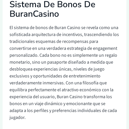
Sistema De Bonos De
BuranCasino
El sistema de bonos de Buran Casino se revela como una
sofisticada arquitectura de incentivos, trascendiendo los
tradicionales esquemas de recompensas para
convertirse en una verdadera estrategia de engagement
personalizado. Cada bono no es simplemente un regalo
monetario, sino un pasaporte diseñado a medida que
desbloquea experiencias únicas, niveles de juego
exclusivos y oportunidades de entretenimiento
verdaderamente inmersivas. Con una filosofía que
equilibra perfectamente el atractivo económico con la
experiencia del usuario, Buran Casino transforma los
bonos en un viaje dinámico y emocionante que se
adapta a los perfiles y preferencias individuales de cada
jugador.