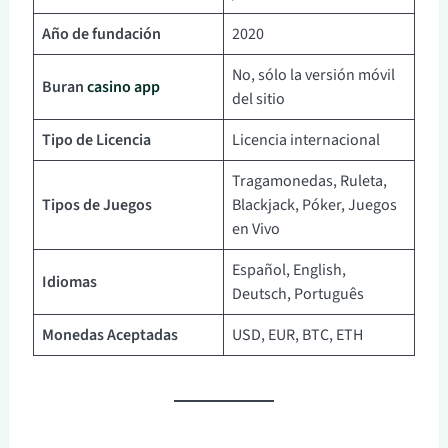
Año de fundación
2020
No, sólo la versión móvil
Buran
casino app
del sitio
Tipo de Licencia
Licencia internacional
Tragamonedas, Ruleta,
Tipos de Juegos
Blackjack, Póker, Juegos
en Vivo
Español, English,
Idiomas
Deutsch, Português
Monedas Aceptadas
USD, EUR, BTC, ETH