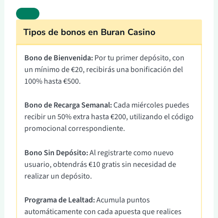
Tipos de bonos en Buran Casino
Bono de Bienvenida:
Por tu primer depósito, con
un mínimo de €20, recibirás una bonificación del
100% hasta €500.
Bono de Recarga Semanal:
Cada miércoles puedes
recibir un 50% extra hasta €200, utilizando el código
promocional correspondiente.
Bono Sin Depósito:
Al registrarte como nuevo
usuario, obtendrás €10 gratis sin necesidad de
realizar un depósito.
Programa de Lealtad:
Acumula puntos
automáticamente con cada apuesta que realices