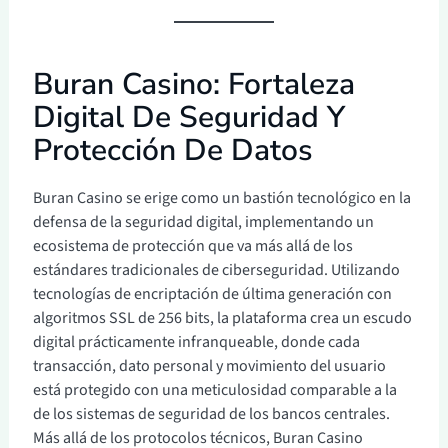
Buran Casino: Fortaleza
Digital De Seguridad Y
Protección De Datos
Buran Casino se erige como un bastión tecnológico en la
defensa de la seguridad digital, implementando un
ecosistema de protección que va más allá de los
estándares tradicionales de ciberseguridad. Utilizando
tecnologías de encriptación de última generación con
algoritmos SSL de 256 bits, la plataforma crea un escudo
digital prácticamente infranqueable, donde cada
transacción, dato personal y movimiento del usuario
está protegido con una meticulosidad comparable a la
de los sistemas de seguridad de los bancos centrales.
Más allá de los protocolos técnicos, Buran Casino